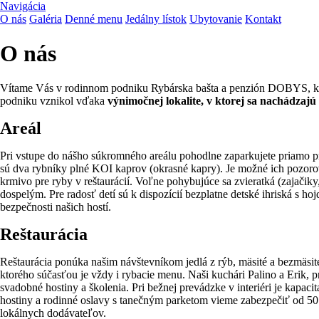
Navigácia
O nás
Galéria
Denné menu
Jedálny lístok
Ubytovanie
Kontakt
O nás
Vítame Vás v rodinnom podniku Rybárska bašta a penzión DOBYS, ktor
podniku vznikol vďaka
výnimočnej lokalite, v ktorej sa nachádzajú 
Areál
Pri vstupe do nášho súkromného areálu pohodlne zaparkujete priamo p
sú dva rybníky plné KOI kaprov (okrasné kapry). Je možné ich pozorova
krmivo pre ryby v reštaurácií. Voľne pohybujúce sa zvieratká (zajačik
dospelým. Pre radosť detí sú k dispozícií bezplatne detské ihriská s h
bezpečnosti našich hostí.
Reštaurácia
Reštaurácia ponúka našim návštevníkom jedlá z rýb, mäsité a bezmäsité
ktorého súčasťou je vždy i rybacie menu. Naši kuchári Palino a Erik, 
svadobné hostiny a školenia. Pri bežnej prevádzke v interiéri je kapac
hostiny a rodinné oslavy s tanečným parketom vieme zabezpečiť od 50 -
lokálnych dodávateľov.