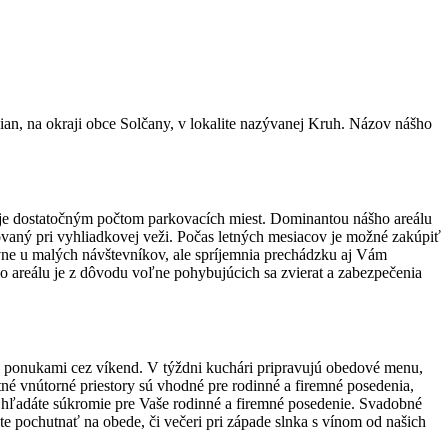
n, na okraji obce Solčany, v lokalite nazývanej Kruh. Názov nášho
nuje dostatočným počtom parkovacích miest. Dominantou nášho areálu
uovaný pri vyhliadkovej veži. Počas letných mesiacov je možné zakúpiť
avne u malých návštevníkov, ale spríjemnia prechádzku aj Vám
ého areálu je z dôvodu voľne pohybujúcich sa zvierat a zabezpečenia
ymi ponukami cez víkend. V týždni kuchári pripravujú obedové menu,
né vnútorné priestory sú vhodné pre rodinné a firemné posedenia,
 ak hľadáte súkromie pre Vaše rodinné a firemné posedenie. Svadobné
te pochutnať na obede, či večeri pri západe slnka s vínom od našich